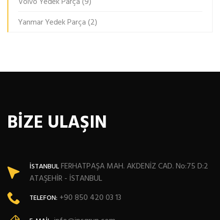
Volvo Yedek Parça
(9)
Yanmar Yedek Parça
(2)
BİZE ULAŞIN
FERHATPAŞA MAH. AKDENİZ CAD. No:75 D:2
İSTANBUL
ATAŞEHİR - İSTANBUL
+90 850 420 03 13
TELEFON: