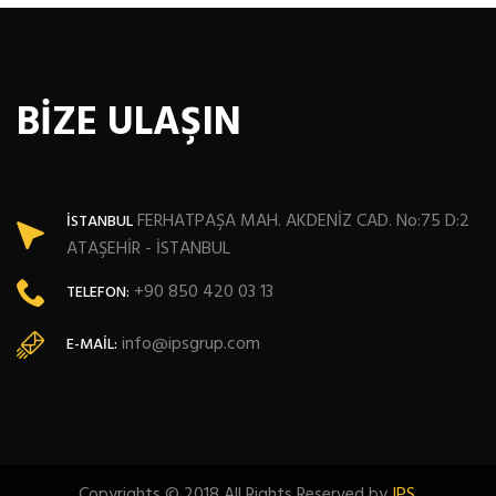
BİZE ULAŞIN
FERHATPAŞA MAH. AKDENİZ CAD. No:75 D:2
İSTANBUL
ATAŞEHİR - İSTANBUL
+90 850 420 03 13
TELEFON:
info@ipsgrup.com
E-MAIL:
Copyrights © 2018 All Rights Reserved by
IPS
.