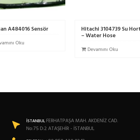
an A484016 Sensör
Hitachi 3104739 Su Ho
– Water Hose
vamını Oku
Devamını Oku
FERHATPAŞA MAH. AKDENİZ CAD.
İSTANBUL
No:75 D:2 ATAŞEHİR - İSTANBUL