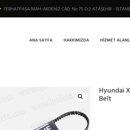
FERHATPAŞA MAH. AKDENİZ CAD. No:75 D:2 ATAŞEHİR - İSTAN
ANA SAYFA
HAKKIMIZDA
HIZMET ALANL
Hyundai X
Belt