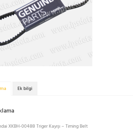
ama
Ek bilgi
klama
dai XKBH-00488 Triger Kayışı – Timing Belt