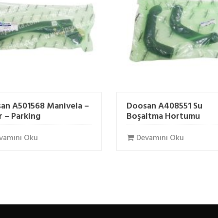
an A501568 Manivela –
Doosan A408551 Su
r – Parking
Boşaltma Hortumu
vamını Oku
Devamını Oku