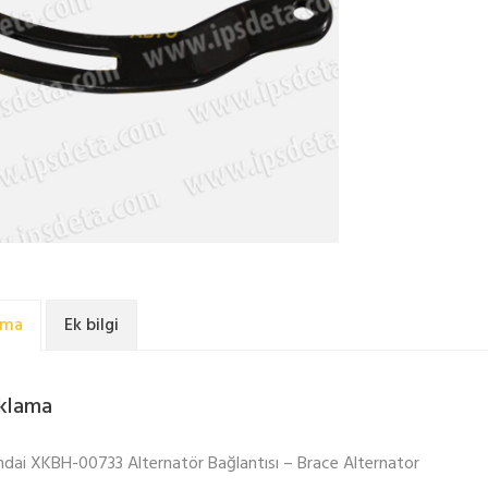
ama
Ek bilgi
klama
dai XKBH-00733 Alternatör Bağlantısı – Brace Alternator