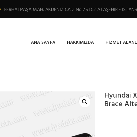
FERHATPAŞA MAH. AKDENİZ CAD. No:75 D:2 ATAŞEHİR - İSTAN
ANA SAYFA
HAKKIMIZDA
HIZMET ALANL
Hyundai X
Brace Alt