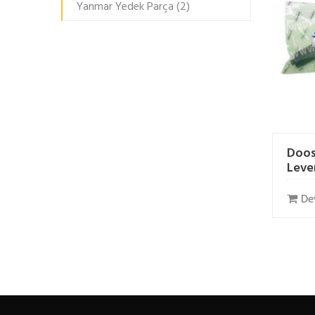
Yanmar Yedek Parça
(2)
Doos
Leve
De