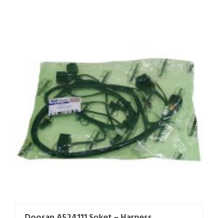
Doosan A524111 Soket – Harness