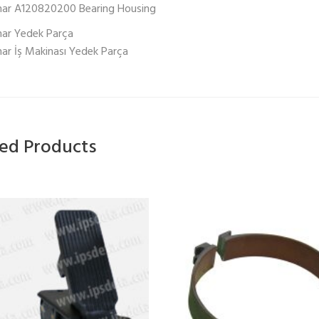
mar A120820200 Bearing Housing
ar Yedek Parça
ar İş Makinası Yedek Parça
ted Products