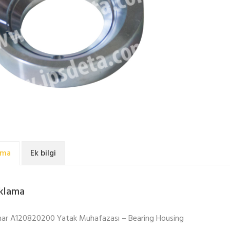
ama
Ek bilgi
klama
ar A120820200 Yatak Muhafazası – Bearing Housing