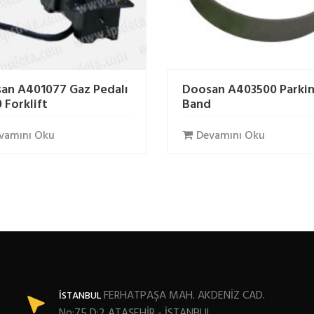
an A401077 Gaz Pedalı
Doosan A403500 Parki
 Forklift
Band
vamını Oku
Devamını Oku
FERHATPAŞA MAH. AKDENİZ CAD.
İSTANBUL
No:75 D:2 ATAŞEHİR - İSTANBUL