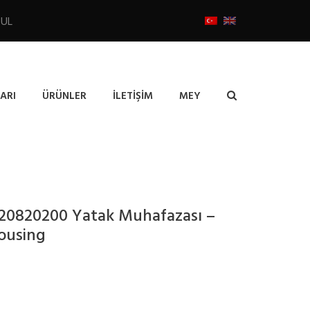
BUL
ARI
ÜRÜNLER
İLETIŞIM
MEY
20820200 Yatak Muhafazası –
ousing