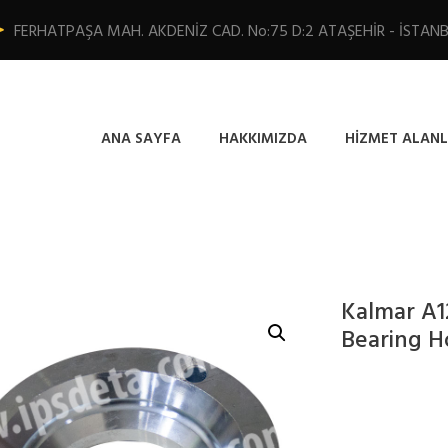
FERHATPAŞA MAH. AKDENİZ CAD. No:75 D:2 ATAŞEHİR - İSTAN
ANA SAYFA
HAKKIMIZDA
HIZMET ALANL
Kalmar A1
Bearing H