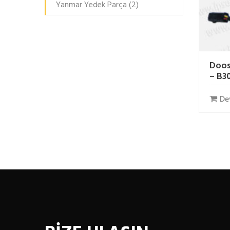
Yanmar Yedek Parça
(2)
Doos
– B30
De