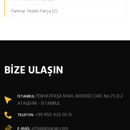
Yanmar Yedek Parça
(2)
BİZE ULAŞIN
FERHATPAŞA MAH. AKDENİZ CAD. No:75 D:2
İSTANBUL
ATAŞEHİR - İSTANBUL
+90 850 420 03 13
TELEFON:
info@ipsgrup.com
E-MAIL: