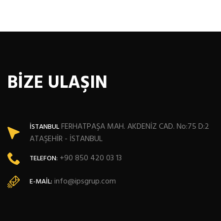
BİZE ULAŞIN
FERHATPAŞA MAH. AKDENİZ CAD. No:75 D:2
İSTANBUL
ATAŞEHİR - İSTANBUL
+90 850 420 03 13
TELEFON:
info@ipsgrup.com
E-MAIL: